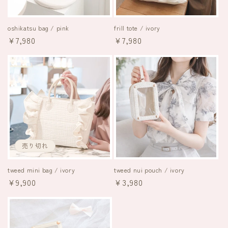
oshikatsu bag / pink
frill tote / ivory
通
¥7,980
通
¥7,980
常
常
価
価
格
格
売り切れ
tweed mini bag / ivory
tweed nui pouch / ivory
通
¥9,900
通
¥3,980
常
常
価
価
格
格