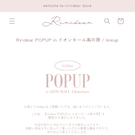
コンテ
welcome to ririrdear store
ンツに
進む
カ
ー
ト
Riridear POPUP in イオンモール高の原 / lineup