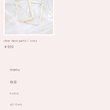
clear deco parts / ivory
通
¥990
常
価
格
menu
検索
home
all item