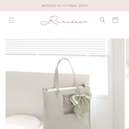
コンテ
welcome to ririrdear store
ンツに
進む
カ
ー
ト
商品情
報にス
キップ