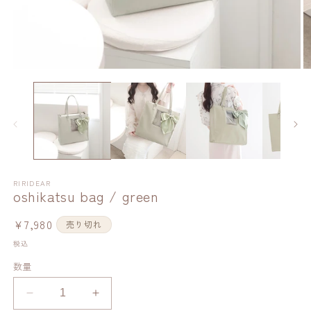
RIRIDEAR
oshikatsu bag / green
通
¥7,980
売り切れ
常
税込
価
数量
格
oshikatsu
oshikatsu