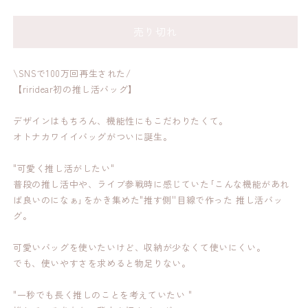
bag
bag
/
/
売り切れ
green
green
の
の
数
数
\SNSで100万回再生された/
量
量
【riridear初の推し活バッグ】
を
を
減
増
デザインはもちろん、機能性にもこだわりたくて。
ら
や
オトナカワイイバッグがついに誕生。
す
す
"可愛く推し活がしたい"
普段の推し活中や、ライブ参戦時に感じていた｢こんな機能があれ
ば良いのになぁ｣をかき集めた"推す側''目線で作った 推し活バッ
グ。
可愛いバッグを使いたいけど、収納が少なくて使いにくい。
でも、使いやすさを求めると物足りない。
"一秒でも長く推しのことを考えていたい "